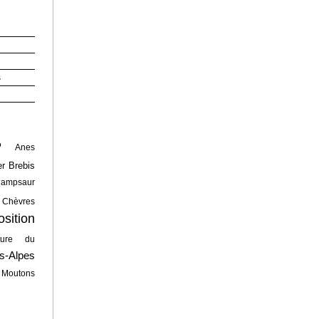
s
P
Anes
er
Brebis
hampsaur
Chèvres
osition
ature du
s-Alpes
Moutons