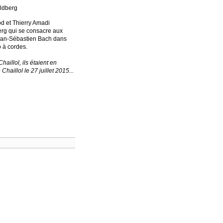
oldberg
d et Thierry Amadi
erg qui se consacre aux
Jean-Sébastien Bach dans
o à cordes.
Chaillol, ils étaient en
Chaillol le 27 juillet 2015...