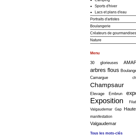
Camping
Sports d'hiver
Lacs et plans d'eau
Portraits d'artistes
Boulangerie
Créateurs de gourmandise
Nature
Menu
AMA
30 glorieuses
arbres flous
Boulang
Camargue
c
Champsaur
exp
Elevage
Embrun
Exposition
Fil
Haute
Valgaudemar
Gap
manifestation
Valgaudemar
Tous les mots-clés