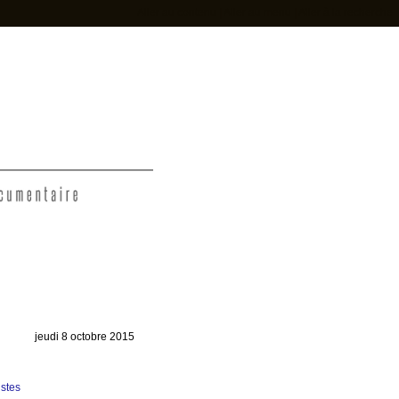
Aller au contenu
|
Aller au menu
|
Aller à la recherche
t
jeudi 8 octobre 2015
istes