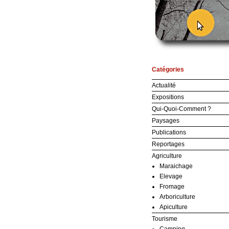
Catégories
Actualité
Expositions
Qui-Quoi-Comment ?
Paysages
Publications
Reportages
Agriculture
Maraichage
Elevage
Fromage
Arboriculture
Apiculture
Tourisme