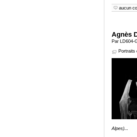
aucun c
Agnès 
Par LD604-GA
Portraits 
Alpes)...