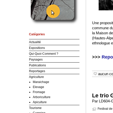
Une proposit
commune du 
la Maison d
Catégories
(Hautes-Alpe
Actualité
ethnologue et
Expositions
Qui-Quoi-Comment ?
>>>
Repor
Paysages
Publications
Reportages
aucun c
Agriculture
Maraichage
Elevage
Fromage
Le trio
Arboriculture
Par LD604-GA
Apiculture
Tourisme
Festival de