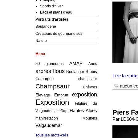
Camping
Sports d'hiver
Lacs et plans d'eau
Portraits d'artistes
Boulangerie
Créateurs de gourmandises
Nature
Menu
AMAP
30 glorieuses
Anes
arbres flous
Boulanger
Brebis
Lire la suite
Camargue
champsaur
Champsaur
aucun c
Chèvres
exposition
Elevage
Embrun
Exposition
Filature du
Hautes-Alpes
Piers F
Valgaudemar
Gap
manifestation
Moutons
Par LD604-G
Valgaudemar
Tous les mots-clés