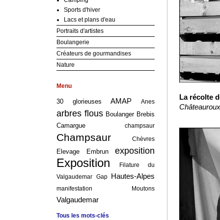
Camping
Sports d'hiver
Lacs et plans d'eau
Portraits d'artistes
Boulangerie
Créateurs de gourmandises
Nature
Menu
La récolte 
AMAP
30 glorieuses
Anes
Châteauroux-
arbres flous
Boulanger
Brebis
Camargue
champsaur
Champsaur
Chèvres
exposition
Elevage
Embrun
Exposition
Filature du
Hautes-Alpes
Valgaudemar
Gap
manifestation
Moutons
Valgaudemar
Tous les mots-clés