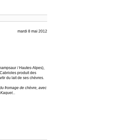
mardi 8 mai 2012
hampsaur / Hautes-Alpes),
Cabrioles produit des
tir du lait de ses chèvres.
 du fromage de chèvre, avec
Kaquet...