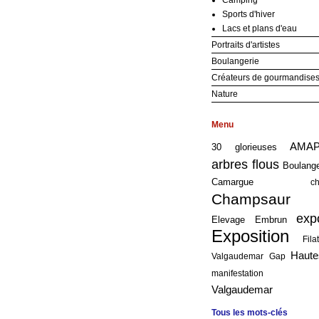
Camping
Sports d'hiver
Lacs et plans d'eau
Portraits d'artistes
Boulangerie
Créateurs de gourmandise
Nature
Menu
AMA
30 glorieuses
arbres flous
Boulang
Camargue
c
Champsaur
exp
Elevage
Embrun
Exposition
Fil
Haute
Valgaudemar
Gap
manifestation
Valgaudemar
Tous les mots-clés