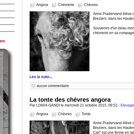
Angora
Chèvrerie
Chèvres
Anne Pradervand élève d
Breziers, dans les Haute
Souvenirs d'un beau mom
chèvrerie en sa compagni
gne
Lire la suite
...
aucun commentaire
La tonte des chèvres angora
Par LD604-GANDI le mercredi 21 octobre 2015, 09:52 -
Elevage
Angora
Chèvres
Tonte
Anne Pradervand élève d
Breziers, dans les Haute
Ciel" est une ferme en la