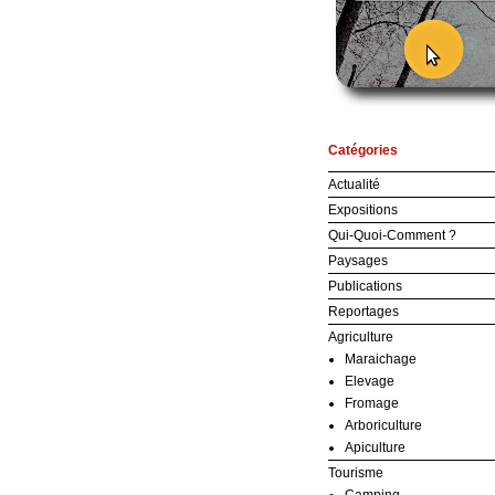
Catégories
Actualité
Expositions
Qui-Quoi-Comment ?
Paysages
Publications
Reportages
Agriculture
Maraichage
Elevage
Fromage
Arboriculture
Apiculture
Tourisme