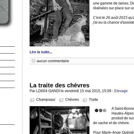
une gamme de laines. Des
réalisées sur place sur u
C'est le 26 août 2015 qu'a
j'ai eu la chance d'assister
Lire la suite
...
aucun commentaire
La traite des chèvres
Par LD604-GANDI le vendredi 15 mai 2015, 15:09 -
Elevage
Champsaur
Chèvres
Traite
A Saint-Bonn
Hautes-Alpes,
produit de su
de vache et de chèvre.
Pour Marie-Ange Quémér