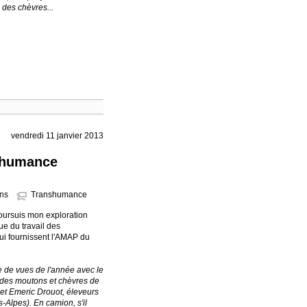
e des chèvres...
vendredi 11 janvier 2013
nshumance
ns
Transhumance
oursuis mon exploration
e du travail des
qui fournissent l'AMAP du
 de vues de l'année avec le
des moutons et chèvres de
e et Emeric Drouot, éleveurs
-Alpes). En camion, s'il