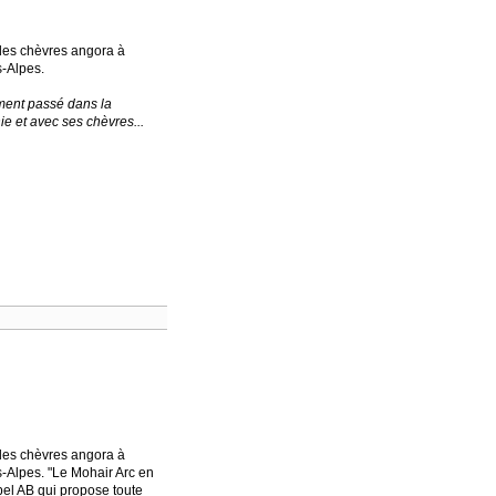
es chèvres angora à
s-Alpes.
ent passé dans la
e et avec ses chèvres...
es chèvres angora à
s-Alpes. "Le Mohair Arc en
bel AB qui propose toute