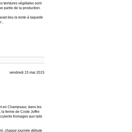
 teintures végétales sont
ne partie de la production.
vait lieu la tonte à laquelle
...
vendredi 15 mai 2015
et en Champsaur, dans les
 la ferme de Coste Joffre
cculents fromages aux laits
é, chaque journée débute