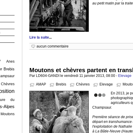
au petit matin par la trait
s
Lire la suite
...
aucun commentaire
P
Anes
Moutons et chèvres partent en tra
er
Brebis
Par LD604-GANDI le vendredi 11 janvier 2013, 08:00 -
Elevage
hampsaur
Chèvres
AMAP
Brebis
Chèvres
Elevage
Mouto
osition
En 2013, je p
photographiqu
ature du
agriculteurs 
s-Alpes
Champsaur.
Moutons
Première séance de prise
départ en transhumance 
l'exploitation de Nathali
à La Bâtie-Neuve (Hautes