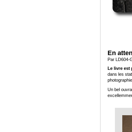
En atten
Par LD604-G
Le livre est 
dans les sta
photographies
Un bel ouvra
excellemment