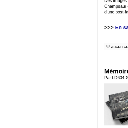
Des images r
Champsaur e
d'une post-f
>>>
En sa
aucun c
Mémoire
Par LD604-G