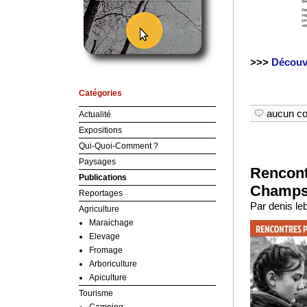
>>>
Découvr
Catégories
aucun c
Actualité
Expositions
Qui-Quoi-Comment ?
Paysages
Rencont
Publications
Champs
Reportages
Par denis le
Agriculture
Maraichage
Elevage
Fromage
Arboriculture
Apiculture
Tourisme