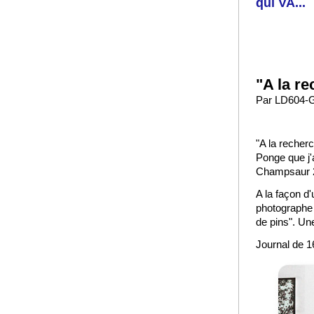
qui VA...
"A la re
Par LD604-G
"A la recher
Ponge que j'
Champsaur 
A la façon d'
photographe 
de pins". Une
Journal de 1