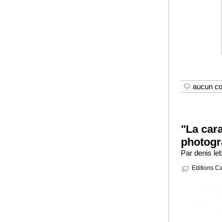
aucun c
"La car
photog
Par denis le
Editions C