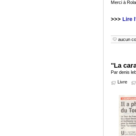
Merci à Rola
>>>
Lire l
aucun c
"La car
Par denis le
Livre