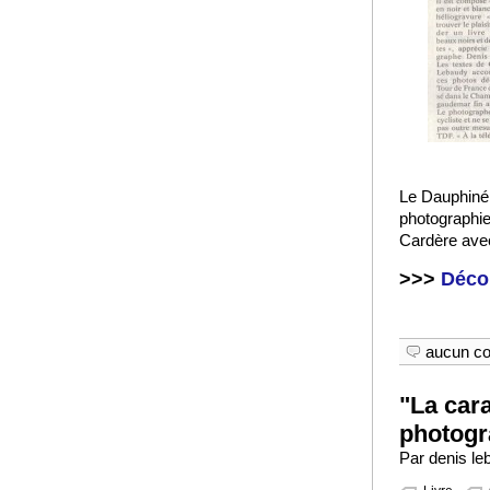
Le Dauphiné 
photographie
Cardère ave
>>>
Décou
aucun c
"La cara
photogr
Par denis le