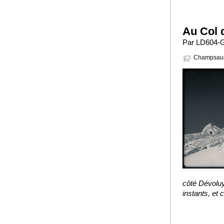
Au Col 
Par LD604-G
Champsau
côté Dévolu
instants, et 