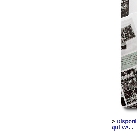
>
Disponi
qui VA...