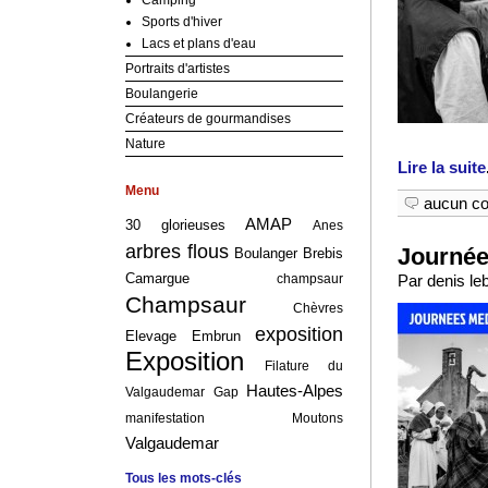
Camping
Sports d'hiver
Lacs et plans d'eau
Portraits d'artistes
Boulangerie
Créateurs de gourmandises
Nature
Lire la suite
Menu
aucun c
AMAP
30 glorieuses
Anes
arbres flous
Journée
Boulanger
Brebis
Camargue
Par denis le
champsaur
Champsaur
Chèvres
exposition
Elevage
Embrun
Exposition
Filature du
Hautes-Alpes
Valgaudemar
Gap
manifestation
Moutons
Valgaudemar
Tous les mots-clés