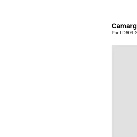
Camargu
Par LD604-GA