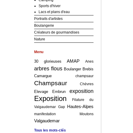
Camping
Sports d'hiver
Lacs et plans d'eau
Portraits d'artistes
Boulangerie
Créateurs de gourmandises
Nature
Menu
AMAP
30 glorieuses
Anes
arbres flous
Boulanger
Brebis
Camargue
champsaur
Champsaur
Chèvres
exposition
Elevage
Embrun
Exposition
Filature du
Hautes-Alpes
Valgaudemar
Gap
manifestation
Moutons
Valgaudemar
Tous les mots-clés