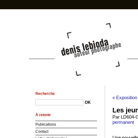
photo-den
Recherche
« Exposition
Les jeun
À retenir
Par LD604-G
permanent
Publications
Contact
Une nouvelle