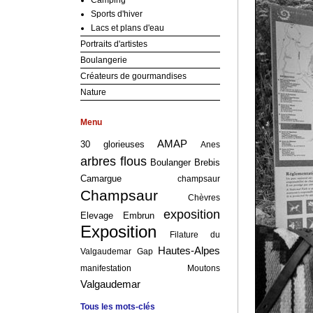
Camping
Sports d'hiver
Lacs et plans d'eau
Portraits d'artistes
Boulangerie
Créateurs de gourmandises
Nature
Menu
AMAP
30 glorieuses
Anes
arbres flous
Boulanger
Brebis
Camargue
champsaur
Champsaur
Chèvres
exposition
Elevage
Embrun
Exposition
Filature du
Hautes-Alpes
Valgaudemar
Gap
manifestation
Moutons
Valgaudemar
Tous les mots-clés