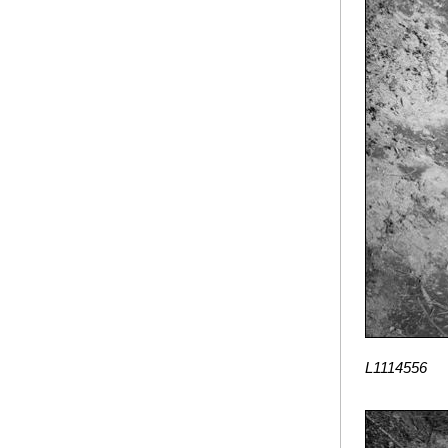
L1114556