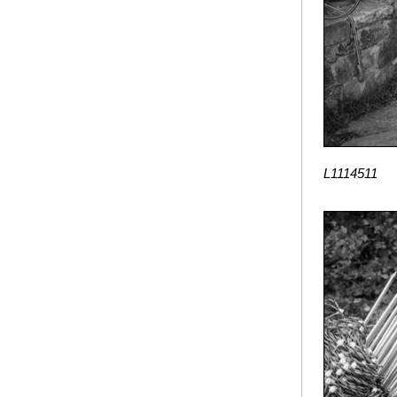
L1114511