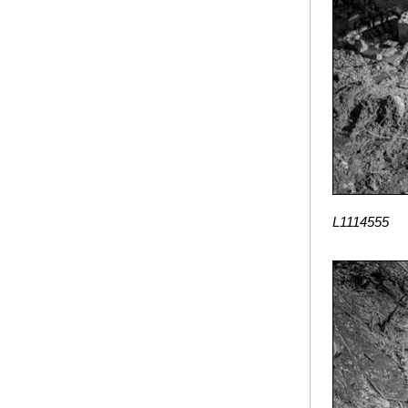
L1114555