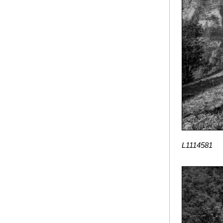
L1114581