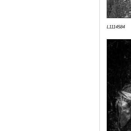
L1114584