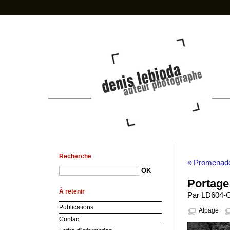
photo-den
Recherche
« Promenade 
Portage
À retenir
Par LD604-GA
Publications
Alpage
Contact