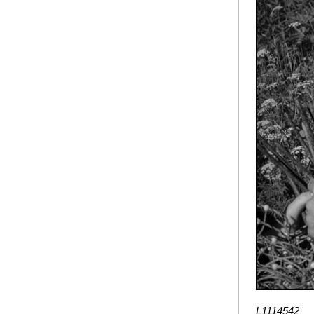
L1114542