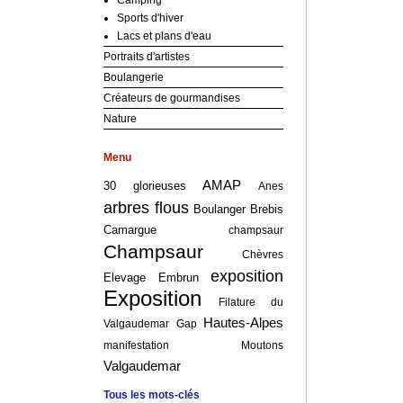
Camping
Sports d'hiver
Lacs et plans d'eau
Portraits d'artistes
Boulangerie
Créateurs de gourmandises
Nature
Menu
AMAP
30 glorieuses
Anes
arbres flous
Boulanger
Brebis
Camargue
champsaur
Champsaur
Chèvres
exposition
Elevage
Embrun
Exposition
Filature du
Hautes-Alpes
Valgaudemar
Gap
manifestation
Moutons
Valgaudemar
Tous les mots-clés