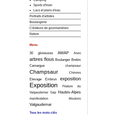
Camping
Sports d'hiver
Lacs et plans d'eau
Portraits d'artistes
Boulangerie
Créateurs de gourmandises
Nature
Menu
AMAP
30 glorieuses
Anes
arbres flous
Boulanger
Brebis
Camargue
champsaur
Champsaur
Chèvres
exposition
Elevage
Embrun
Exposition
Filature du
Hautes-Alpes
Valgaudemar
Gap
manifestation
Moutons
Valgaudemar
Tous les mots-clés