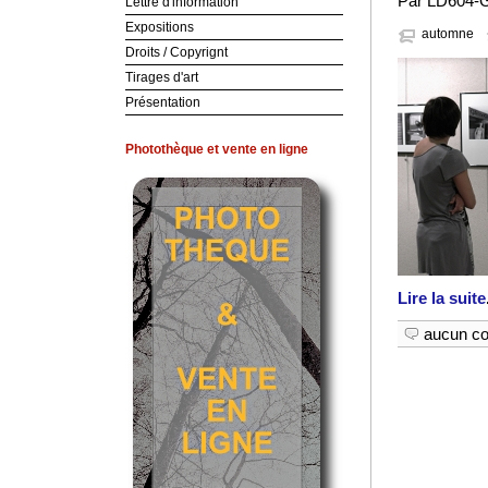
Par LD604-G
Lettre d'information
Expositions
automne
Droits / Copyrignt
Tirages d'art
Présentation
Photothèque et vente en ligne
Lire la suite
aucun c